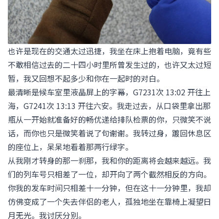
也许是现在的交通太过迅捷，我坐在床上抱着电脑，竟有些
不敢相信过去的二十四小时里所曾发生过的，也许又太过短
暂，我又回想不起多少和你在一起时的对白。
最清晰是候车室里液晶屏上的字幕，G7231次 13:02 开往上
海，G7241次 13:13 开往六安。我走过去，从口袋里拿出那
瓶从一开始就准备好的畅优递给排队检票的你，只微笑不说
话，而你也只是微笑着说了句谢谢。我转过身，踱回休息区
的座位上，呆呆地看着那两行绿字。
从我刚才转身的那一刹那，我和你的距离将会越来越远。我
们的列车号只相差了一位，却开向了两个截然相反的方向。
你我的发车时间只相差十一分钟，但在这十一分钟里，我却
仿佛变成了一个失去伴侣的老人，孤独地坐在靠椅上凝望日
月无光。我讨厌分别。