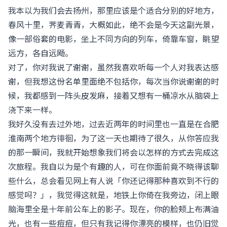
我本以为我们会去扬州，那里应该是个适合分别的好地方，
春风十里，荠麦青青，大概如此，绝不会是今天这副光景，
像一部俗套的电影，坐上不同方向的列车，倚靠车窗，眺望
远方，各自远飏。
对了，你对我说了谢谢，虽然我喜欢听每一个人对我表达感
谢，但我想这份名单里面绝不包括你，每次当你说谢谢的时
候，我都感到一阵头皮发麻，接着又想有一桶凉水从脑袋上
浇下来一样。
我好久没有去过外地，过去近两年的时间里也一直是在合肥
淮南两个地方徘徊，为了这一天也期待了很久，从你答应我
的那一瞬间，我就开始想象我们将会以怎样的方式去完成这
次旅程。我自以为是个有趣的人，可在你面前竟不晓得该聊
些什么，总会看见网上有人说「你还记得那种喜欢到不行的
感觉吗？」，我觉得这就是，地铁上你倚在我旁边，闭上眼
脑海里全是十年前公车上的影子。现在，你的脸颊上布满油
光，也有一些痘痘，但只有我记得你漂亮的模样，也仍旧觉