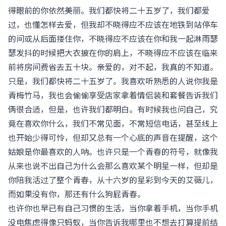
得眼前的你依然美丽。我们都快将二十五岁了，我们都爱
过，也懂怎样去爱，但我却不晓得应不应该在地铁到站停车
的间或从后面搂住你，不晓得应不应该在你和我一起淋雨瑟
瑟发抖的时候把大衣披在你的肩上，不晓得应不应该在临来
前将房间费省去五十块。亲爱的，对不起，我真的不知道。
只是，我们都快将二十五岁了。我喜欢听熟悉的人说你我是
青梅竹马，我也会偷偷享受店家拿着情侣装和套餐告诉我们
俩很合适，但是，也许我们都明白。有时候我也问自己，究
竟在喜欢你什么，我们不常见面，不常短信电话，甚至线上
也开始少得可怜，但却又总有一个心底的声音在提醒，这个
姑娘是你最喜欢的人呐。也许只是一个青春的符号，就像我
从来也说不出自己为什么会那么喜欢某个明星一样，但却是
你陪我活过了整个青春，从十六岁的星彩到今天的艾薇儿，
而如果没有你，那还有什么狗屁青春。
也许你也早已有自己习惯的生活，当你拿着手机，当你手机
没电焦虑得像只蚂蚁，当你告诉我哪里也不想去打算提前结