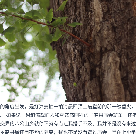
的角度出发，是打算去拍一拍清晨四顶山庙堂前的那一缕香火，
。 如果说一趟趟满载而去和空荡荡回程的「寿县庙会班车」还
交界的八公山乡就停下就有点让我措手不及。我并不是没有来过
乡离县城还有不短的距离；我也不是没有逛过庙会，早在上小学