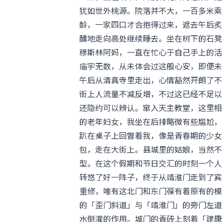
犹如世外桃源。院落并不大，一百多米乘
龄，一家四口才合抱得过来，遮去午后炙
醺地走向高处继续睡去。坐在树下的石凳
穆斯林阿妈，一直在忙心于自己手上的活
庙宇无数，从未体会过这般心安，即便未
午后从清真寺里走出，心情豁然开朗了不
街上人流量不减反增，不过这已经不足以
还隐约可以辨认。窜入天主教堂，这里相
的老年妇女，我坐在后排略微有些尴尬，
趴在桌子上回瞥着我，像是青春期的少女
包，走在大街上。县城里的姑娘，当然不
型。在这个假期和节日交汇的时刻一个人
转悠了好一阵子，终于从靖淮门走到了宾
重修，唯有这北门和东门葆有着原有的模
的「歪门斜道」与「靖淮门」的旁门左道
水倒灌的作用。城门的青砖上刻着「建康