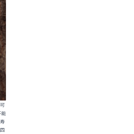
可
不能
寿
四