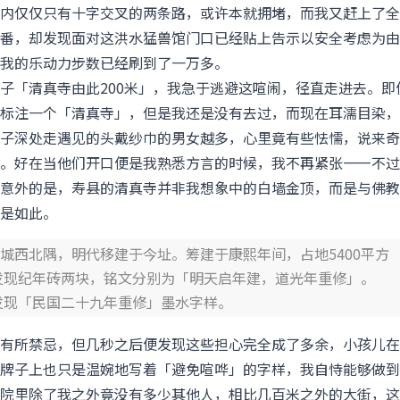
内仅仅只有十字交叉的两条路，或许本就拥堵，而我又赶上了全
番，却发现面对这洪水猛兽馆门口已经贴上告示以安全考虑为由
我的乐动力步数已经刷到了一万多。
子「清真寺由此200米」，我急于逃避这喧闹，径直走进去。即
标注一个「清真寺」，但是我还是没有去过，而现在耳濡目染，
子深处走遇见的头戴纱巾的男女越多，心里竟有些怯懦，说来奇
。好在当他们开口便是我熟悉方言的时候，我不再紧张——不过
意外的是，寿县的清真寺并非我想象中的白墙金顶，而是与佛教
是如此。
城西北隅，明代移建于今址。筹建于康熙年间，占地5400平方
顶发现纪年砖两块，铭文分别为「明天启年建，道光年重修」。
上发现「民国二十九年重修」墨水字样。
有所禁忌，但几秒之后便发现这些担心完全成了多余，小孩儿在
牌子上也只是温婉地写着「避免喧哗」的字样，我自恃能够做到
院里除了我之外竟没有多少其他人，相比几百米之外的大街，这