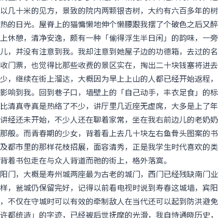
以几十米的见方，景致的院内两颗银杏树，大约有六百多年的树
热的日光。屋脊上的猫慵懒地伸个懒腰跟我摆了个破色之后又醉
上休憩，清净安逸，颇有一种「偷得浮生半日闲」的韵味，一旁
儿，并没有注意到我。我却注意到她屋子边的功德箱，去过的名
收门票，也觉得比那些收费的景区实在，掏出二十块钱塞将进去
少，继续在街上溜达，大概因为早上上山的人都已经开始返程，
影响到我。回到巷子口，墙壁上的「自己动手，丰衣足食」的标
比清真寺真是热络了不少，讲厅里几近座无虚席，大多是上了年
讲经还未开始，不少人还在聊着家常，坐在我右前边儿的老奶奶
那般。而青春期的少女，背着看上去几十块左右鱼骨头图案的书
及都市里的那样花枝招展，面容清秀，正是我学生时代喜欢的类
背着书包走在与众人背道而驰的街上，格外落寞。
阳门，大概是寿州城两座最为古老的城门，西门已经残缺南门业
样，瓮城仍保留完好，记得以前看电视时说到寿春这城墙，宾阳
，不仅在守城时可以有效的牵制敌人在当代还可以起到防洪避免
许都统造」的字迹，已经被后世抚摩的光滑，我自恃通晓历史，