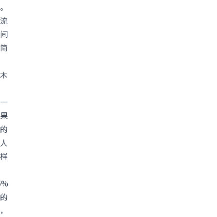
。
流
间
简
木
一
果
的
人
样
5%
的
，