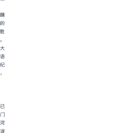
醺
的
胜
。
大
语
纪
，
已
门
河
误