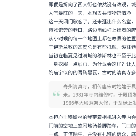
即便是折向了西大街也依然没有改观，城
人气最旺的一天，本想去县博物馆清净一
这一天闭门歇客了。还未逛出什么名堂，
博物馆旁的巷口，路边电线杆上挂着的牌
从小时候的每一个地图上都在寿县的位置
于伊斯兰教的态度总是有些抵触，越往巷
当初在临夏见过满城的穆斯林也不至于此
一身衣服一点纱巾，为什么会这样？让人
院庙宇似的的青砖黑瓦，古时的清真寺多
寿州清真寺，相传唐宋时始建于县
米。1981年寺内维修时，于殿
1986年大殿落架大修，于瓦椽
本担心非穆斯林的我带着相机进入寺内会
门前的空地上悠闲地骑着脚踏车，门口的
一点。正值晌午，并没有礼拜的信众，庭