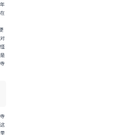
年
在
便
对
怪
是
寺
寺
这
里