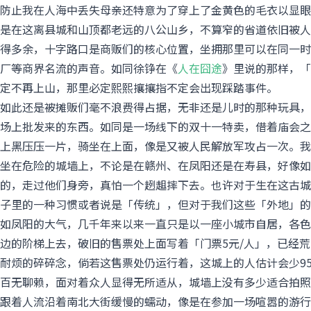
防止我在人海中丢失母亲还特意为了穿上了金黄色的毛衣以显眼
是在这离县城和山顶都老远的八公山乡，不算窄的省道依旧被人
得多余，十字路口是商贩们的核心位置，坐拥那里可以在同一时
厂等商界名流的声音。如同徐铮在《
人在囧途
》里说的那样，「
定不再上山，那里必定熙熙攘攘指不定会出现踩踏事件。
如此还是被摊贩们毫不浪费得占据，无非还是儿时的那种玩具，
场上批发来的东西。如同是一场线下的双十一特卖，借着庙会之
上黑压压一片，骑坐在上面，像是又被人民解放军攻占一次。我
坐在危险的城墙上，不论是在赣州、在凤阳还是在寿县，好像如
的，走过他们身旁，真怕一个趔趄摔下去。也许对于生在这古城
子里的一种习惯或者说是「传统」，但对于我们这些「外地」的
如凤阳的大气，几千年来以来一直只是以一座小城市自居，各色
边的阶梯上去，破旧的售票处上面写着「门票5元/人」，已经荒
耐烦的碎碎念，倘若这售票处仍运行着，这城上的人估计会少9
百无聊赖，面对着众人显得无所适从，城墙上没有多少适合拍照
跟着人流沿着南北大街缓慢的蠕动，像是在参加一场喧嚣的游行