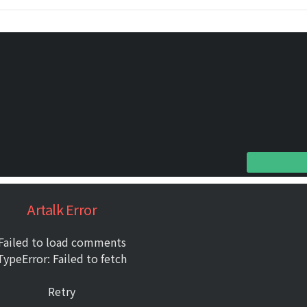
Artalk Error
Failed to load comments
TypeError: Failed to fetch
Retry