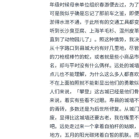
年级时候母亲单位组织春游便去过，为了
可是我似乎确是忘记了那前车之鉴，即便
淤得水泄不通，于此所有的交通工具都变
听到长沙臭豆腐、上海羊毛衫、温州皮革
直到了动物园儿了」。照这种情势，我决
从十字路口到县城大约有好几里地，尽管
的刀枪棍棒竹的蛇，或者就是些小商品市
名，却与平时没有什么俩样。远处的城墙
点儿也不能理解，为什么这么多人都喜欢
不在上面拍照就不能彰显出他们的勇敢似
人们来说，「攀登」这古城已经是他们骨
来说，着实有些看不过眼。寿县的城墙不
的青砖，多数还是为后世所修复。从城门
废，显得比这城墙还要古老，我在嘴里不
吧。远处走过来一个拿着自拍杆的姑娘，
地方，五月的阳光碳烤着白皙的肌肤。而