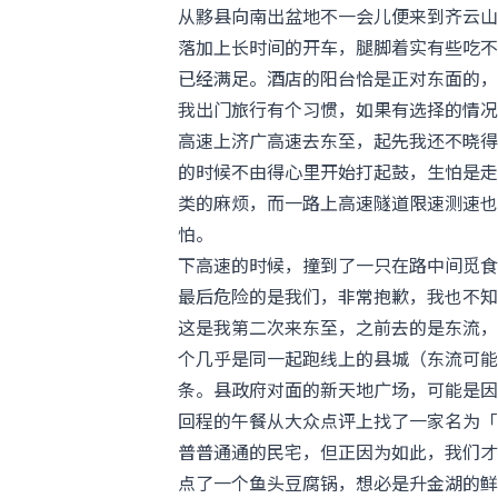
从黟县向南出盆地不一会儿便来到齐云山
落加上长时间的开车，腿脚着实有些吃不
已经满足。酒店的阳台恰是正对东面的，
我出门旅行有个习惯，如果有选择的情况
高速上济广高速去东至，起先我还不晓得
的时候不由得心里开始打起鼓，生怕是走
类的麻烦，而一路上高速隧道限速测速也比
怕。
下高速的时候，撞到了一只在路中间觅食
最后危险的是我们，非常抱歉，我也不知
这是我第二次来东至，之前去的是东流，
个几乎是同一起跑线上的县城（东流可能
条。县政府对面的新天地广场，可能是因
回程的午餐从大众点评上找了一家名为「
普普通通的民宅，但正因为如此，我们才
点了一个鱼头豆腐锅，想必是升金湖的鲜