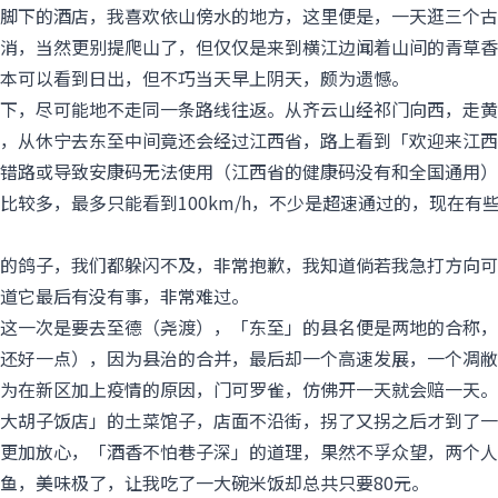
脚下的酒店，我喜欢依山傍水的地方，这里便是，一天逛三个古
消，当然更别提爬山了，但仅仅是来到横江边闻着山间的青草香
本可以看到日出，但不巧当天早上阴天，颇为遗憾。
下，尽可能地不走同一条路线往返。从齐云山经祁门向西，走黄
，从休宁去东至中间竟还会经过江西省，路上看到「欢迎来江西
错路或导致安康码无法使用（江西省的健康码没有和全国通用）
较多，最多只能看到100km/h，不少是超速通过的，现在有
的鸽子，我们都躲闪不及，非常抱歉，我知道倘若我急打方向可
道它最后有没有事，非常难过。
这一次是要去至德（尧渡），「东至」的县名便是两地的合称，
还好一点），因为县治的合并，最后却一个高速发展，一个凋敝
为在新区加上疫情的原因，门可罗雀，仿佛开一天就会赔一天。
大胡子饭店」的土菜馆子，店面不沿街，拐了又拐之后才到了一
更加放心，「酒香不怕巷子深」的道理，果然不孚众望，两个人
鱼，美味极了，让我吃了一大碗米饭却总共只要80元。