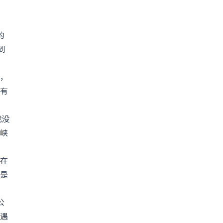
的
到
，
有
我没
峡
在
是
公
遇