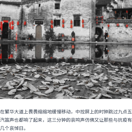
在繁华大道上畏畏缩缩地缓慢移动，中控屏上的时钟跳过九点五
汽笛声也都响了起来，这三分钟的哀鸣声仿佛又让那些与抗疫有
几个哀悼日。