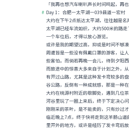
「我再也想汽车喇叭声长时间鸣起，再也
Day 1：合肥—太平湖—039县道—宏村
大约在下午2点抵达太平湖，往往越是名
太平湖已经车流如织，大约500米的路
一个车位后，才得以放心游览。
或许是我的期望过高，抑或是时间不够凑
周遭皆是一些没有佩戴口罩的游客，让人
些害怕。而倘若再晚一会儿，待到夕阳西
而旅途中的惊喜大多来自于计划之外，从
有开过山路，尤其是这种发卡弯较多的盘
谷公路，反倒有一种成就感，那是一种在
大约在桃源村附近的歇脚处，遇到几位茶
河谷里玩了一圈上来后，终于下定决心问
刚刚采的茶叶，是不能卖的，只有炒过才
临近晚上7点，终于快将走到这羊肠山道
里开外的地方，或许是经历了发卡弯后放