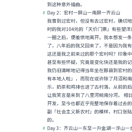
到这种意外插曲。
Day 2：宏村—屏山—南屏—齐云山
我曾到过宏村，但没有去过宏村，确切地
时的我对104元的「天价门票」有些望
一圈之后，便羞愤地离开。我本想发一条
了，八年后的我又回来了，不是因为我有
这还是我之前来过的那个宏村吗？印象中
甚至有些怀疑，究竟是变化快还是我的记
我仍旧清晰地记得当年坐在黟县到宏村的
有本地人啦」，而现在或许除了月沼和南
乐，奶茶和鸡排也进了古村落，从前的后
让我笑言是来到了八里河皖南分河。 相
开发，至今也都近乎完整地保存着过去的
副「社会主义新农村」的模样，村口张贴
的。
Day 3：齐云山—东至—升金湖—浮山—