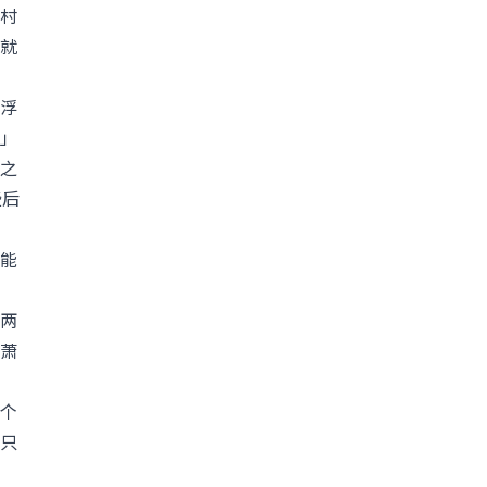
村
就
浮
」
之
些后
能
两
萧
个
只