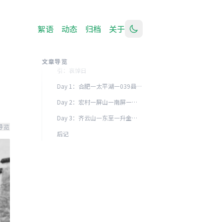
絮语
动态
归档
关于
文章导览
引：哀悼日 ​
Day 1：合肥—太平湖—039县道—宏村 ​
Day 2：宏村—屏山—南屏—齐云山 ​
Day 3：齐云山—东至—升金湖—浮山—合肥 ​
导览
后记 ​