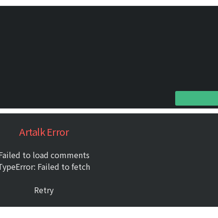
Artalk Error
Failed to load comments
TypeError: Failed to fetch
Retry