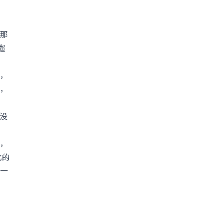
那
遛
，
，
没
，
化的
一