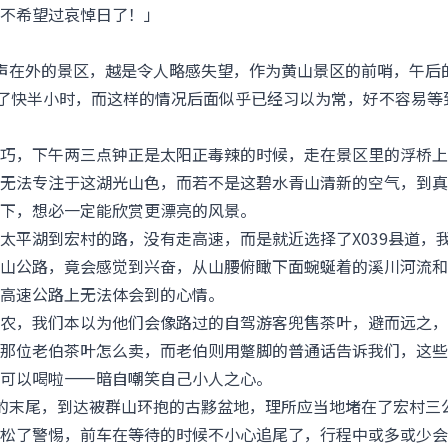
不希望过哀悼日了！」
声在外的景区，越是令人略感失望，作为黄山景区的前哨，午后
走了快半小时，而这样的情况后面似乎已经习以为常，好不容易等
巧，下午两三点钟正是太阳正毒辣的时候，走在景区里的浮桥上
无法专注于这湖光山色，而若不是这碧水青山清新的空气，到真
下，想必一定能欣赏更漂亮的风景。
太平湖到宏村的路，没有走高速，而是就近选择了X039县道，
山公路，竟会感觉到兴奋，从山腰俯瞰下面蜿蜒着的溪川河流和
高速公路上无法体会到的心情。
农，我们本以为他们会像路过的自驾游客兜售茶叶，避而远之，
那位老伯茶叶怎么卖，而老伯则用蹩脚的普通话告诉我们，这些
可以喝啦——暗自嘲笑自己小人之心。
的末尾，到达被群山环抱的古黟盆地，理所应当地堵在了宏村三
松了警惕，前车在等待的时候不小心追尾了，行程中或多或少会