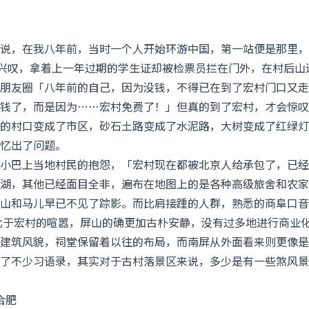
说，在我八年前，当时一个人开始环游中国，第一站便是那里，
洋兴叹，拿着上一年过期的学生证却被检票员拦在门外，在村后山
朋友圈「八年前的自己，因为没钱，不得已在到了宏村门口又走
钱了，而是因为……宏村免费了！」但真的到了宏村，才会惊叹
的村口变成了市区，砂石土路变成了水泥路，大树变成了红绿灯
忆出了问题。
小巴上当地村民的抱怨，「宏村现在都被北京人给承包了，已经
湖，其他已经面目全非，遍布在地图上的是各种高级旅舍和农家
山和马儿早已不见了踪影。而比肩接踵的人群，熟悉的商阜口音
比于宏村的喧嚣，屏山的确更加古朴安静，没有过多地进行商业
建筑风貌，祠堂保留着以往的布局，而南屏从外面看来则更像是
了不少习语录，其实对于古村落景区来说，多少是有一些煞风景
合肥