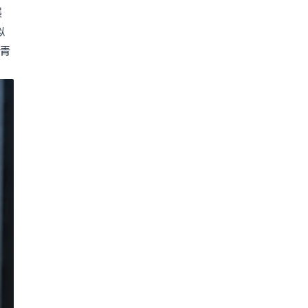
展
似
青