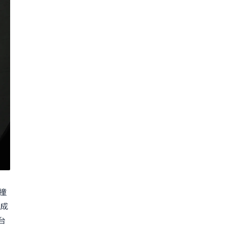
撞
成
台