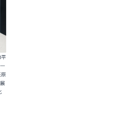
0平
一
还原
展
化