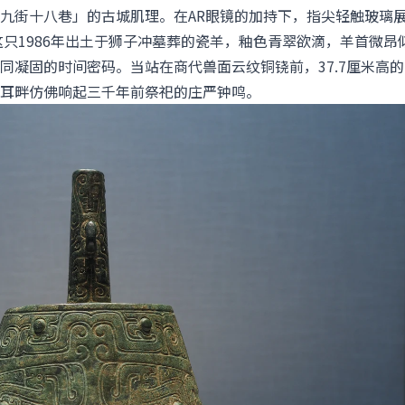
九街十八巷」的古城肌理。在AR眼镜的加持下，指尖轻触玻璃
这只1986年出土于狮子冲墓葬的瓷羊，釉色青翠欲滴，羊首微昂
同凝固的时间密码。当站在商代兽面云纹铜铙前，37.7厘米高的
耳畔仿佛响起三千年前祭祀的庄严钟鸣。