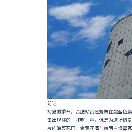
前记
初夏的季节，合肥站台还笼罩在靛蓝色晨雾
击出规律的「咔嗒」声，像是为这场初夏
片的油菜花田，金黄花海与皖南白墙黛瓦