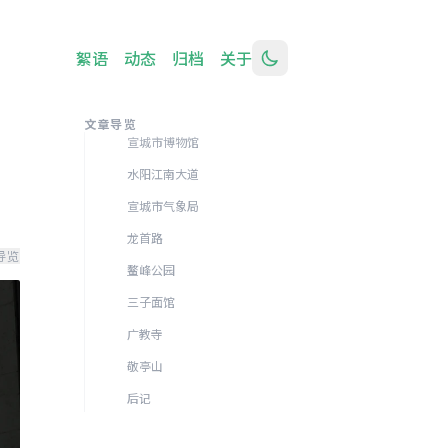
絮语
动态
归档
关于
前记 ​
文章导览
宣城市博物馆 ​
水阳江南大道 ​
宣城市气象局 ​
龙首路 ​
导览
鳌峰公园 ​
三子面馆 ​
广教寺 ​
敬亭山 ​
后记 ​