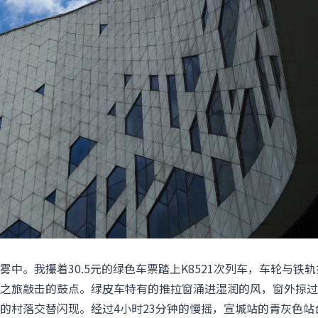
中。我攥着30.5元的绿色车票踏上K8521次列车，车轮与铁轨
之旅敲击的鼓点。绿皮车特有的推拉窗涌进湿润的风，窗外掠过
的村落交替闪现。经过4小时23分钟的慢摇，宣城站的青灰色站