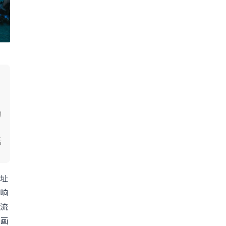
物
活
址
响
流
画