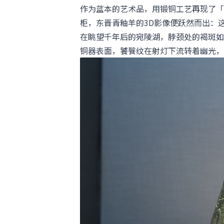
作为蓝本的艺术品，用锻铜工艺再现了「
柜，东晋青釉羊的3D影像便跃然而出：
在眺望千年后的宛陵湖，脖颈处的褐斑如
铜器表面，饕餮纹在射灯下流转着幽光，