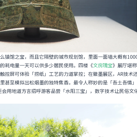
么镇馆之宝，而且它隔壁的城市规划馆，里面一面墙大概有100
的耗电量一天可以供多少居民使用。四楼《
文房瑰宝
》展厅堪称
触控屏可体验「捞纸」工艺的力道掌控；在徽墨展区，AR技术
里甚至模拟出松烟墨的独特焦香。最令人称妙的是「吾土吾情」
掌柜会用地道方言招呼游客品尝「水阳三宝」，数字技术让民俗文