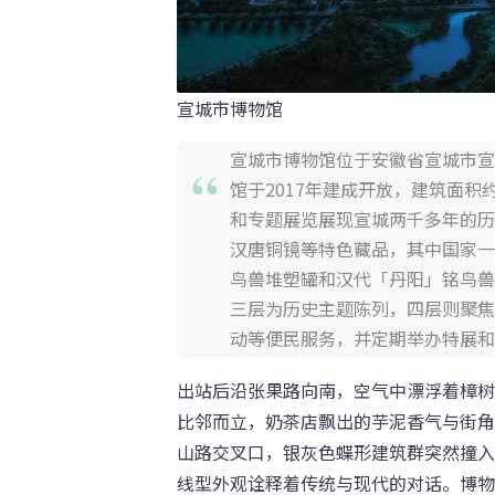
宣城市博物馆
宣城市博物馆位于安徽省宣城市宣
馆于2017年建成开放，建筑面积
和专题展览展现宣城两千多年的历
汉唐铜镜等特色藏品，其中国家一
鸟兽堆塑罐和汉代「丹阳」铭鸟兽
三层为历史主题陈列，四层则聚焦
动等便民服务，并定期举办特展和
出站后沿张果路向南，空气中漂浮着樟树
比邻而立，奶茶店飘出的芋泥香气与街角
山路交叉口，银灰色蝶形建筑群突然撞入
线型外观诠释着传统与现代的对话。博物