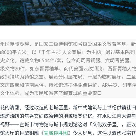
州区宛陵湖畔，是国家二级博物馆和省级爱国主义教育基地。新
约8000平方米，以「千年古郡 人文宣城」为主题，通过基本陈列
史文化。馆藏文物6544件/套，包含商周青铜器、六朝青瓷器、
级文物20件，如东晋青釉羊、商代兽面云纹铜铙、西晋青釉人
纹铜镜均为镇馆之宝。展览分四层布局：一层为临时展厅，二至
文房四宝和皖南民俗。博物馆还提供免费讲解、AR导览、研学
文化体验，成为市民和游客了解宣城的重要窗口
花的清甜。经过改造的老城区里，新中式建筑与上世纪供销社旧
煤炉烧饼的焦香交织成独特的地域嗅觉记忆。在水阳江南大道与
视野——宣城市博物馆与城市规划馆这对「文化双子星」，正以
馆大厅的巨型铜雕《
宣城揽胜图
》令人屏息，这件以清代张宗苍